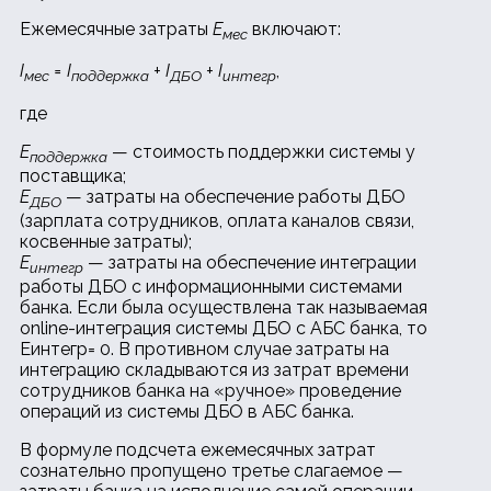
Ежемесячные затраты
E
включают:
мес
I
= I
+ I
+ I
,
мес
поддержка
ДБО
интегр
где
E
— стоимость поддержки системы у
поддержка
поставщика;
E
— затраты на обеспечение работы ДБО
ДБО
(зарплата сотрудников, оплата каналов связи,
косвенные затраты);
E
— затраты на обеспечение интеграции
интегр
работы ДБО с информационными системами
банка. Если была осуществлена так называемая
online-интеграция системы ДБО с АБС банка, то
Eинтегр= 0. В противном случае затраты на
интеграцию складываются из затрат времени
сотрудников банка на «ручное» проведение
операций из системы ДБО в АБС банка.
В формуле подсчета ежемесячных затрат
сознательно пропущено третье слагаемое —