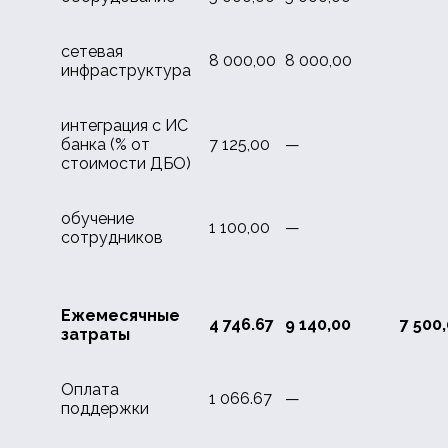
сетевая
8 000,00
8 000,00
инфраструктура
интеграция с ИС
банка (% от
7 125,00
—
стоимости ДБО)
обучение
1 100,00
—
сотрудников
Ежемесячные
4 746.67
9 140,00
7 500
затраты
Оплата
1 066.67
—
поддержки