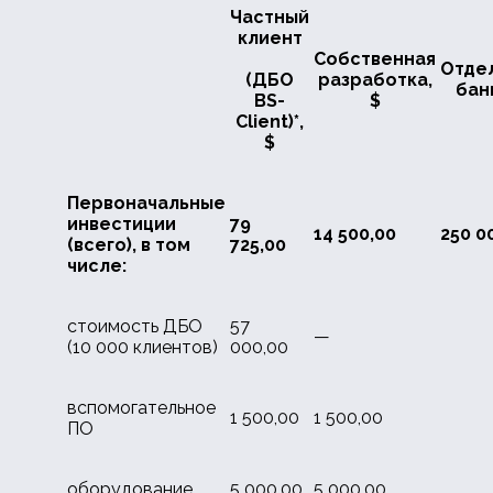
Частный
клиент
Собственная
Отде
(ДБО
разработка,
банк
BS-
$
Client)
*
,
$
Первоначальные
инвестиции
79
14 500,00
250 0
(всего), в том
725,00
числе:
стоимость ДБО
57
—
(10 000 клиентов)
000,00
вспомогательное
1 500,00
1 500,00
ПО
оборудование
5 000,00
5 000,00