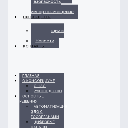
безопасность
и
импортозамещение
ПРЕСС-ЦЕНТР
Публикации в
прессе
Новости
КОНТАКТЫ
ГЛАВНАЯ
О КОНСОРЦИУМЕ
О НАС
РУКОВОДСТВО
ОСНОВНЫЕ
РЕШЕНИЯ
АВТОМАТИЗАЦИЯ
ЭДО С
ГОСОРГАНАМИ
ЦИФРОВЫЕ
КАНАЛЫ