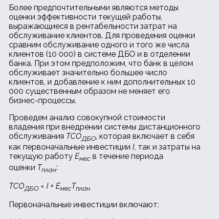
Более предпочтительными являются методы
оценки эффективности текущей работы,
выражающиеся в рентабельности затрат на
обслуживание клиентов. Для проведения оценки
сравним обслуживание одного и того же числа
клиентов (10 000) в системе ДБО и в отделении
банка. При этом предположим, что банк в целом
обслуживает значительно большее число
клиентов, и добавление к ним дополнительных 10
000 существенным образом не меняет его
бизнес-процессы.
Проведем анализ совокупной стоимости
владения при внедрении системы дистанционного
обслуживания
TCO
, которая включает в себя
ДБО
как первоначальные инвестиции
I
, так и затраты на
текущую работу
E
в течение периода
мес
оценки
T
:
план
TCO
= I + E
T
ДБО
мес
план
Первоначальные инвестиции включают: