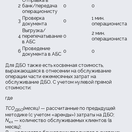
Отправка в
2
банк/передача
0
0
операционисту
Проверка
1 мин.
3
0
документа
операциониста
Выгрузка/
2 мин.
4
перепечатывание
0
операциониста
в АБС
Проведение
6
0
0
документа в АБС
Для ДБО также есть косвенная стоимость,
выражающаяся в отнесении на обслуживание
операции части ежемесячных затрат на
обслуживание ДБО. С учетом нулевой прямой
стоимости:
где
TCO
(месяц)
— рассчитанные по предыдущей
ДБО
методике (с учетом «аренды») затраты на ДБО;
N
— количество обслуживаемых клиентов (в
кл
месяц);