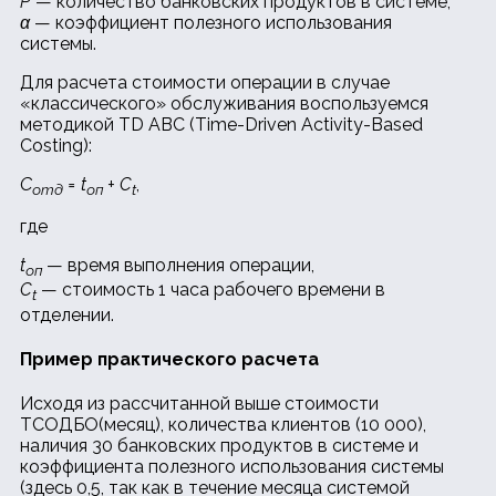
P
— количество банковских продуктов в системе;
α
— коэффициент полезного использования
системы.
Для расчета стоимости операции в случае
«классического» обслуживания воспользуемся
методикой TD ABC (Time-Driven Activity-Based
Costing):
С
= t
+ C
,
отд
оп
t
где
t
— время выполнения операции,
оп
C
— стоимость 1 часа рабочего времени в
t
отделении.
Пример практического расчета
Исходя из рассчитанной выше стоимости
TCOДБО(месяц), количества клиентов (10 000),
наличия 30 банковских продуктов в системе и
коэффициента полезного использования системы
(здесь 0,5, так как в течение месяца системой