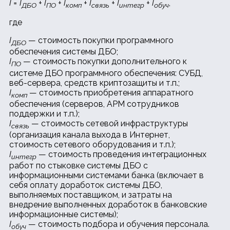
I = I
+ I
+ I
+ I
+ I
+ I
,
ДБО
ПО
комп
связь
интегр
обуч
где
I
— стоимость покупки программного
ДБО
обеспечения системы ДБО;
I
— стоимость покупки дополнительного к
ПО
системе ДБО программного обеспечения: СУБД,
веб-сервера, средств криптозащиты и т.п.;
I
— стоимость приобретения аппаратного
комп
обеспечения (серверов, АРМ сотрудников
поддержки и т.п.);
I
— стоимость сетевой инфраструктуры
связь
(организация канала выхода в Интернет,
стоимость сетевого оборудования и т.п.);
I
— стоимость проведения интеграционных
интегр
работ по стыковке системы ДБО с
информационными системами банка (включает в
себя оплату доработок системы ДБО,
выполняемых поставщиком, и затраты на
внедрение выполненных доработок в банковские
информационные системы);
I
— стоимость подбора и обучения персонала.
обуч