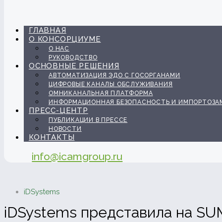
ГЛАВНАЯ
О КОНСОРЦИУМЕ
О НАС
РУКОВОДСТВО
ОСНОВНЫЕ РЕШЕНИЯ
АВТОМАТИЗАЦИЯ ЭДО С ГОСОРГАНАМИ
ЦИФРОВЫЕ КАНАЛЫ ОБСЛУЖИВАНИЯ
ОМНИКАНАЛЬНАЯ ПЛАТФОРМА
ИНФОРМАЦИОННАЯ БЕЗОПАСНОСТЬ И ИМПОРТОЗА
ПРЕСС-ЦЕНТР
ПУБЛИКАЦИИ В ПРЕССЕ
НОВОСТИ
КОНТАКТЫ
info@icamgroup.ru
iDSystems
iDSystems представила на S