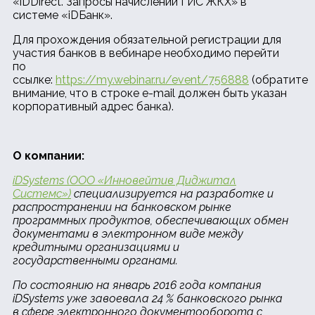
«iDDirect. Запросы начислений ГИС ЖКХ» в
системе «iDБанк».
Для прохождения обязательной регистрации для
участия банков в вебинаре необходимо перейти
по
ссылке:
https://my.webinar.ru/event/756888
(обратите
внимание, что в строке e-mail должен быть указан
корпоративный адрес банка).
О компании:
iDSystems (ООО «Инновейтив Диджитал
Системс»)
специализируется на разработке и
распространении на банковском рынке
программных продуктов, обеспечивающих обмен
документами в электронном виде между
кредитными организациями и
государственными органами.
По состоянию на январь 2016 года компания
iDSystems уже завоевала 24 % банковского рынка
в сфере электронного документооборота с