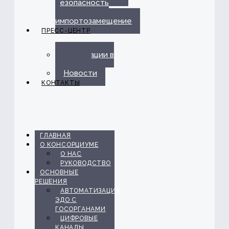
безопасность
и
импортозамещение
ПРЕСС-ЦЕНТР
Публикации в
прессе
Новости
КОНТАКТЫ
ГЛАВНАЯ
О КОНСОРЦИУМЕ
О НАС
РУКОВОДСТВО
ОСНОВНЫЕ
РЕШЕНИЯ
АВТОМАТИЗАЦИЯ
ЭДО С
ГОСОРГАНАМИ
ЦИФРОВЫЕ
КАНАЛЫ