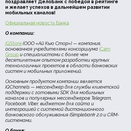
поздравляет ДелоБанк с победой в рейтинге
и желает успехов в дальнейшем развитии
мобильных каналов!
Официальная новость Банка
О компании:
i
QStore
(ООО «Ай Кью Стор») — компания,
основанная учредителями консорциума
iCam
Group
и специалистами с более чем
десятилетним опытом разработки крупных
технологичных проектов в области банковских
систем и мобильных приложений.
Основным продуктом компании является
iQChannels — мессенджер для службы клиентской
поддержки с готовыми SDK для мобильных
каналов и популярных мессенджеров
Telegram,
Facebook, Viber, виджетом для сайта и
интеграцией с системой дистанционного
банковского обслуживания iSimplebank 2.0 и CRM-
системами.
О банке: