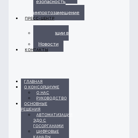
безопасность
и
импортозамещение
ПРЕСС-ЦЕНТР
Публикации в
прессе
Новости
КОНТАКТЫ
ГЛАВНАЯ
О КОНСОРЦИУМЕ
О НАС
РУКОВОДСТВО
ОСНОВНЫЕ
РЕШЕНИЯ
АВТОМАТИЗАЦИЯ
ЭДО С
ГОСОРГАНАМИ
ЦИФРОВЫЕ
КАНАЛЫ