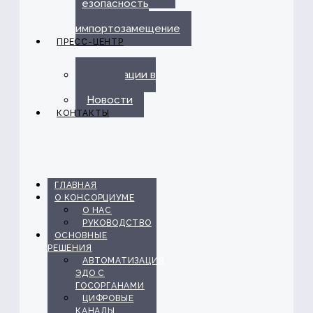
безопасность
и
импортозамещение
ПРЕСС-ЦЕНТР
Публикации в
прессе
Новости
КОНТАКТЫ
ГЛАВНАЯ
О КОНСОРЦИУМЕ
О НАС
РУКОВОДСТВО
ОСНОВНЫЕ
РЕШЕНИЯ
АВТОМАТИЗАЦИЯ
ЭДО С
ГОСОРГАНАМИ
ЦИФРОВЫЕ
КАНАЛЫ