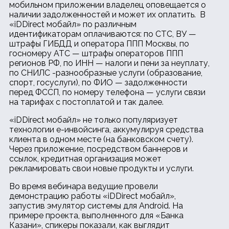
мобильном приложении владелец оповещается о
наличии задолженностей и может их оплатить. В
«iDDirect мобайл» по различным
идентификаторам оплачиваются: по СТС, ВУ —
штрафы ГИБДД и оператора ППП Москвы, по
госномеру АТС — штрафы операторов ППП
регионов РФ, по ИНН — налоги и пени за неуплату,
по СНИЛС -разнообразные услуги (образование,
спорт, госуслуги), по ФИО — задолженности
перед ФССП, по номеру телефона — услуги связи
на тарифах с постоплатой и так далее.
«iDDirect мобайл» не только популяризует
технологии е-инвойсинга, аккумулируя средства
клиента в одном месте (на банковском счету).
Через приложение, посредством баннеров и
ссылок, кредитная организация может
рекламировать свои новые продукты и услуги.
Во время вебинара ведущие провели
демонстрацию работы «iDDirect мобайл»,
запустив эмулятор системы для Android. На
примере проекта, выполненного для «Банка
Казани», спикеры показали, как выглядит