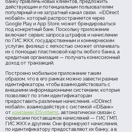
банку привлечь новых клиентов, предложить
действующим и потенциальным пользователям
популярный и не затратный канал связи. «iDDirect
мобайл», который распространяется через
Google Play и App Store, может брендироваться
под конкретный банк. Поскольку приложение
включает сервис запроса штрафов и начислении
по ГИС ЖКХ, государственным и коммерческим
услугам, физлицо с легкостью сможет оплачивать
их с помощью пластиковой карты любого банка, а
кредитная организация — получать комиссионный
доход от транзакций.
Построено мобильное приложение таким
образом, что в его рамках можно завести разные
идентификаторы, чтобы взаимодействовать с
внешними информационными системами, которые
позволяют по этим идентификаторам
предоставить различные начисления. «iDDirect
мобайл», взаимодействуя с системой «iDБанк»
от
компании iDSystems
, автоматически связан с
сервисами поставщиков начислений — ГИС ГМП,
ГИС ЖКХ и другими. Они формируют начисления,
по идентификатору предоставляют их банку, а в