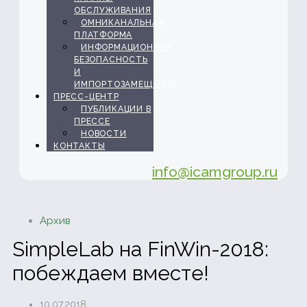
ОБСЛУЖИВАНИЯ
ОМНИКАНАЛЬНАЯ
ПЛАТФОРМА
ИНФОРМАЦИОННАЯ
БЕЗОПАСНОСТЬ
И
ИМПОРТОЗАМЕЩЕНИЕ
ПРЕСС-ЦЕНТР
ПУБЛИКАЦИИ В
ПРЕССЕ
НОВОСТИ
КОНТАКТЫ
info@icamgroup.ru
Архив
SimpleLab на FinWin-2018:
побеждаем вместе!
10.07.2018