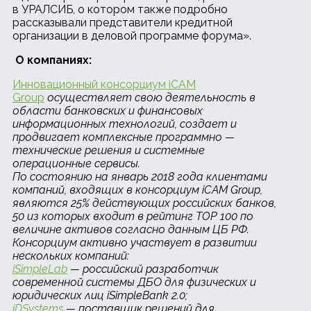
в УРАЛСИБ, о котором также подробно
рассказывали представители кредитной
организации в деловой программе форума».
О компаниях:
Инновационный консорциум iCAM
Group
осуществляет свою деятельность в
области банковских и финансовых
информационных технологий, создает и
продвигает комплексные программно —
технические решения и системные
операционные сервисы.
По состоянию на январь 2018 года клиентами
компаний, входящих в консорциум iCAM Group,
являются 25% действующих российских банков,
50 из которых входит в рейтинг TOP 100 по
величине активов согласно данным ЦБ РФ.
Консорциум активно участвует в развитии
нескольких компаний:
iSimpleLab
— российский разработчик
современной системы ДБО для физических и
юридических лиц iSimpleBank 2.0;
iDSystems
— поставщик решений для