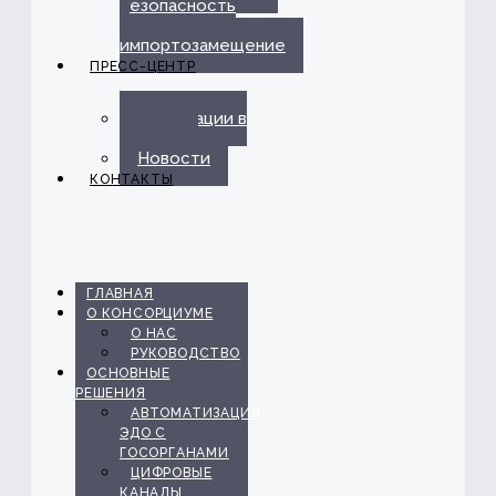
безопасность
и
импортозамещение
ПРЕСС-ЦЕНТР
Публикации в
прессе
Новости
КОНТАКТЫ
ГЛАВНАЯ
О КОНСОРЦИУМЕ
О НАС
РУКОВОДСТВО
ОСНОВНЫЕ
РЕШЕНИЯ
АВТОМАТИЗАЦИЯ
ЭДО С
ГОСОРГАНАМИ
ЦИФРОВЫЕ
КАНАЛЫ