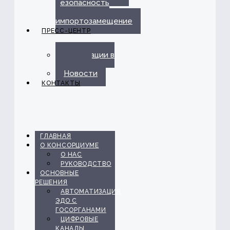
безопасность
и
импортозамещение
ПРЕСС-ЦЕНТР
Публикации в
прессе
Новости
КОНТАКТЫ
ГЛАВНАЯ
О КОНСОРЦИУМЕ
О НАС
РУКОВОДСТВО
ОСНОВНЫЕ
РЕШЕНИЯ
АВТОМАТИЗАЦИЯ
ЭДО С
ГОСОРГАНАМИ
ЦИФРОВЫЕ
КАНАЛЫ