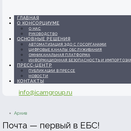
ГЛАВНАЯ
О КОНСОРЦИУМЕ
О НАС
РУКОВОДСТВО
ОСНОВНЫЕ РЕШЕНИЯ
АВТОМАТИЗАЦИЯ ЭДО С ГОСОРГАНАМИ
ЦИФРОВЫЕ КАНАЛЫ ОБСЛУЖИВАНИЯ
ОМНИКАНАЛЬНАЯ ПЛАТФОРМА
ИНФОРМАЦИОННАЯ БЕЗОПАСНОСТЬ И ИМПОРТОЗА
ПРЕСС-ЦЕНТР
ПУБЛИКАЦИИ В ПРЕССЕ
НОВОСТИ
КОНТАКТЫ
info@icamgroup.ru
Архив
Почта — первый в ЕБС!