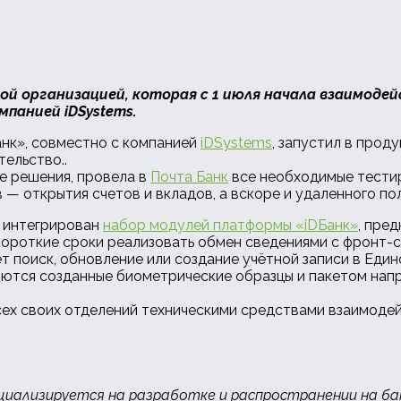
ой организацией, которая с 1 июля начала взаимоде
панией iDSystems.
нк», совместно с компанией
iDSystems
, запустил в про
тельство..
е решения, провела в
Почта Банк
все необходимые тестир
 открытия счетов и вкладов, а вскоре и удаленного по
л интегрирован
набор модулей платформы «iDБанк»
, пре
 короткие сроки реализовать обмен сведениями с фронт-
ет поиск, обновление или создание учётной записи в Еди
ются созданные биометрические образцы и пакетом напр
ех своих отделений техническими средствами взаимодей
циализируется на разработке и распространении на ба