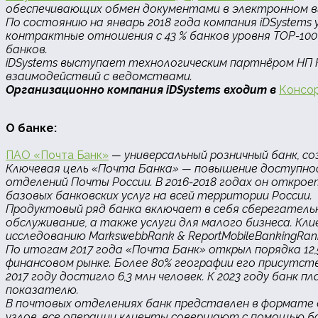
обеспечивающих обмен документами в электронном в
По состоянию на январь 2018 года компания iDSystems
контрактные отношения с 43 % банков уровня TOP-100
банков.
iDSystems выступает технологическим партнёром НП 
взаимодействий с ведомствами.
Организационно компания iDSystems входит в
Консо
О банке:
ПАО «Почта Банк»
— универсальный розничный банк, со
Ключевая цель «Почта Банка» — повышение доступнос
отделений Почты России. В 2016-2018 годах он откро
базовых банковских услуг на всей территории России.
Продуктовый ряд банка включает в себя сберегательн
обслуживание, а также услуги для малого бизнеса. Кл
исследованию MarkswebbRank &
ReportMobileBankingRan
По итогам 2017 года «Почта Банк» открыл порядка 12,
финансовом рынке. Более 80% географии его присутств
2017 году достигло 6,3 млн человек. К 2023 году банк
показателю.
В почтовых отделениях банк представлен в формате 
узлов, все операции клиенты совершают с помощью б