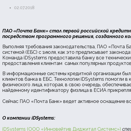
02.07.2018
ПАО «Почта Банк» стал первой российской кредитн
посредством программного решения, созданного ком
Выполняя требования законодательства, ПАО «Почта Ба
системой (ЕБС) с 1июля, как это предписывает законода
Команда iDSystems предоставила банку все технически
предоставления клиентам самых популярных продуктов —
В информационные системы кредитной организации бы
клиентов банка в ЕБС. Технологии iDSystems помогли в
физического лица, которая, в свою очередь, обеспечива
найденному идентификатору физлица в ЕСИА прикрепля
Сейчас ПАО «Почта Банк» ведет активное оснащение вс
О компании iDSystems:
iDSystems (ООО «Инновейтив Диджитал Системс»)
спе