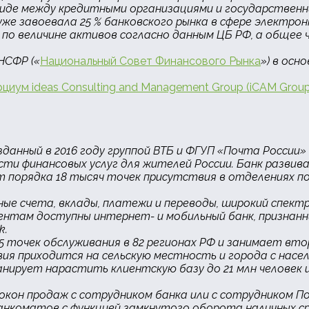
иде между кредитными организациями и государственн
 уже завоевала 25 % банковского рынка в сфере элект
 по величине активов согласно данным ЦБ РФ, а общее 
НСФР («
Национальный Совет Финансового Рынка
») в осн
рциум
ideas Consulting and Management Group (iCAM Group
зданный в 2016 году группой ВТБ и ФГУП «Почта России»
ти финансовых услуг для жителей России. Банк разви
ет порядка 18 тысяч точек присутствия в отделениях п
ые счета, вклады, платежи и переводы, широкий спект
иентам доступны интернет- и мобильный банк, признанн
k.
5 точек обслуживания в 82 регионах РФ и занимает вто
ия приходится на сельскую местность и города с насел
 планирует нарастить клиентскую базу до 21 млн человек
окон продаж с сотрудником банка или с сотрудником П
анкоматов с функцией замкнутого оборота наличных с