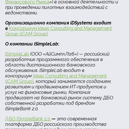
Финансового Рынка
»)
в основной деятельности и
при проведении пилотных взаимодействий с
ведомствами.
Организационно компания iDSystems входит
в
Консорциум
ideas Consulting and Management
Group (iCAM Group)
О компании iSimpleLab:
iSimpleLab
(ООО «АйСимплЛаб») — российский
разработчик программного обеспечения в
области дистанционного банковского
обслуживания. iSimpleLab входит в
консорциум
ideas Consulting and Management
(iCAM Group)
, который занимается созданием,
развитием и продвижением ИТ-продуктов и
услуг на финансовые рынки. Компания
продвигает на банковский рынок систему ДБО
собственной разработки под брендом
iSimpleBank 2.0.
ДБО iSimpleBank 2.0
—
это современная
платформа ДБО российского производства