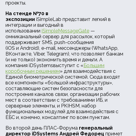
проекты.
На стенде №70 в
экспозиции
iSimpleLab представит легкий в
интеграции и выгодный в
использовании
iSimpleMessageGate
—
омниканальный сервер для рассылок, который
поддерживает SMS, push-сообщения
(iOS и Android), e-mail, мессенджеры (WhatsApp,
ВКонтакте, Viber, Telegram), что позволяет банкам
(и не только) экономить время и деньги. А
компания iDSystemsвыступит с «
Большим
коробочным решением
» для взаимодействия с
Единой биометрической системой. Сюда входят
все компоненты «большой инфраструктуры»,
составляющие систем безопасности для
построения каналов связи, организации рабочих
мест в соответствии с требованиями ИБ, и
серверные элементы, и PKIHSM, набор
функциональных модулей для взаимодействия с
ЕБС и, конечно, консалтинг по всем пунктам.
Во второй день ПЛАС-Форума
генеральный
директор
iDSystems Андрей Федорец
примет