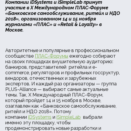
Компании
iDSystems и
iSimpleLab примут
участие в
X Международном ПЛАС-Форуме
«Банковское самообслуживание, ритейл и НДО
2018», организованном 14 и 15 ноября
журналами «ПЛАС» и «Retail & Loyalty» в
Москве.
Авторитетные и популярные в профессиональном
сообществе
ПЛАС-Форумы
ежегодно собирают
на своих площадках внушительную аудиторию:
банкиров, представителей ритейла и e-
commerce, регуляторов и профильных госсруктур,
вендоров, отечественных и зарубежных
экспертов. И каждый раз организаторы — группа
PLUS-Alliance — выбирают самые актуальные
темы. Так, X Международный ПЛАС-Форум,
который пройдет 14 и 15 ноября в Москве,
озаглавлен как «Банковское самообслуживание,
ритейл и НДО 2018». Потому
компании
iDSystems
и
iSimpleLab
выбрали
именно эту площадку, чтобы
продемонстрировать новые разработки и