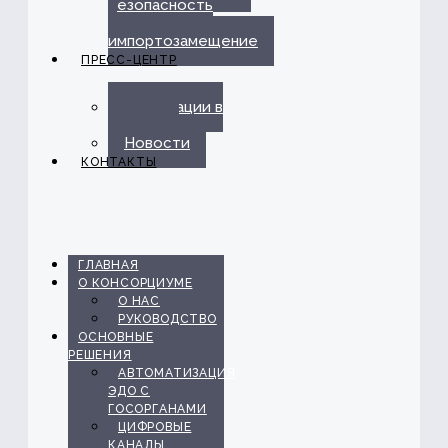
безопасность
и
импортозамещение
ПРЕСС-ЦЕНТР
Публикации в
прессе
Новости
КОНТАКТЫ
ГЛАВНАЯ
О КОНСОРЦИУМЕ
О НАС
РУКОВОДСТВО
ОСНОВНЫЕ
РЕШЕНИЯ
АВТОМАТИЗАЦИЯ
ЭДО С
ГОСОРГАНАМИ
ЦИФРОВЫЕ
КАНАЛЫ