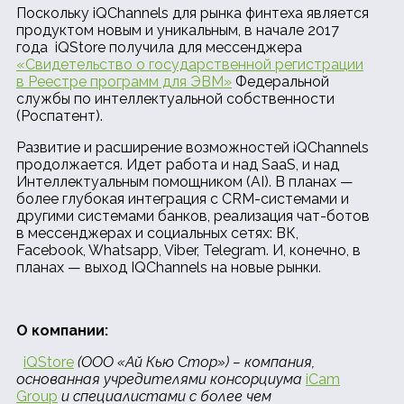
Поскольку iQChannels для рынка финтеха является
продуктом новым и уникальным, в начале 2017
года iQStore получила для мессенджера
«Свидетельство о государственной регистрации
в Реестре программ для ЭВМ»
Федеральной
службы по интеллектуальной собственности
(Роспатент).
Развитие и расширение возможностей iQChannels
продолжается. Идет работа и над SaaS, и над
Интеллектуальным помощником (AI). В планах —
более глубокая интеграция с CRM-системами и
другими системами банков, реализация чат-ботов
в мессенджерах и социальных сетях: ВК,
Facebook, Whatsapp, Viber, Telegram. И, конечно, в
планах — выход IQChannels на новые рынки.
О компании:
iQStore
(ООО «Ай Кью Стор») – компания,
основанная учредителями консорциума
iCam
Group
и специалистами с более чем