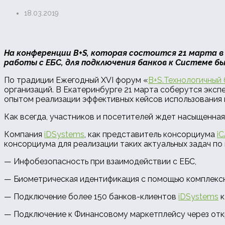
18.03.2019
На конференции
B+
S, которая состоится 21 марта в
работы с ЕБС, для подключения банков к Системе б
По традиции Ежегодный XVI форум «
B+S.Технологичный 
организаций. В Екатеринбурге 21 марта соберутся эксп
опытом реализации эффективных кейсов использования п
Как всегда, участников и посетителей ждет насыщенна
Компания
iDSystems
, как представитель консорциума
i
консорциума для реализации таких актуальных задач по
— Инфобезопасность при взаимодействии с ЕБС,
— Биометрическая идентификация с помощью комплексн
— Подключение более 150 банков-клиентов
iDSystems
к
— Подключение к Финансовому маркетплейсу через отк