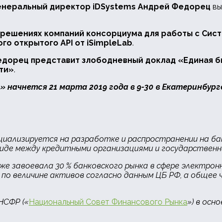
енеральный директор
iDSystems Андрей Федорец
вы
 решениях компаний консорциума для работы с Сист
ого открытого
API от
iSimpleLab
.
Федорец представит злободневный доклад «Единая 
ти»
.
начнется 21 марта 2019 года в 9-30 в Екатеринбурге 
циализируется на разработке и распространении на ба
иде между кредитными организациями и государственн
уже завоевала
30 %
банковского рынка в сфере электро
0 по величине активов согласно данным ЦБ РФ, а общее
НСФР («
Национальный Совет Финансового Рынка
») в осн