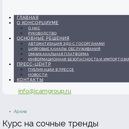
ГЛАВНАЯ
О КОНСОРЦИУМЕ
О НАС
РУКОВОДСТВО
ОСНОВНЫЕ РЕШЕНИЯ
АВТОМАТИЗАЦИЯ ЭДО С ГОСОРГАНАМИ
ЦИФРОВЫЕ КАНАЛЫ ОБСЛУЖИВАНИЯ
ОМНИКАНАЛЬНАЯ ПЛАТФОРМА
ИНФОРМАЦИОННАЯ БЕЗОПАСНОСТЬ И ИМПОРТОЗА
ПРЕСС-ЦЕНТР
ПУБЛИКАЦИИ В ПРЕССЕ
НОВОСТИ
КОНТАКТЫ
info@icamgroup.ru
Архив
Курс на сочные тренды