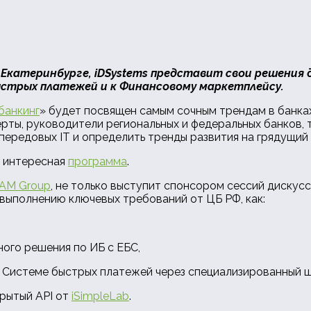
 Екатеринбурге,
iDSystems представит свои решения
ыстрых платежей и к Финансовому маркетплейсу.
банкинг
» будет посвящен самым сочным трендам в банка
ерты, руководители региональных и федеральных банков,
ередовых IT и определить тренды развития на грядущий 
я интересная
программа
.
CAM Group
, не только выступит спонсором сессий дискус
 выполнению ключевых требований от ЦБ РФ, как:
ого решения по ИБ с ЕБС,
 Системе быстрых платежей через специализированный 
рытый API от
iSimpleLab
.