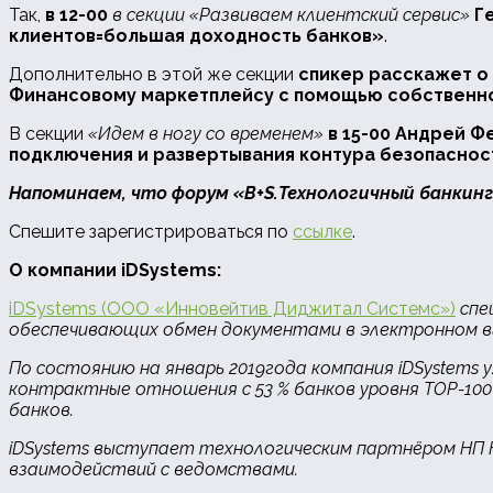
Так,
в 12-00
в секции «Развиваем клиентский сервис»
Г
клиентов=большая доходность банков»
.
Дополнительно в этой же секции
спикер расскажет о
Финансовому маркетплейсу с помощью собственн
В секции
«Идем в ногу со временем»
в 15-00 Андрей 
подключения и развертывания контура безопаснос
Напоминаем, что форум «B+S.Технологичный банкинг» 
Спешите зарегистрироваться по
ссылке
.
О компании
iDSystems
:
iDSystems (ООО «Инновейтив Диджитал Системс»)
спе
обеспечивающих обмен документами в электронном в
По состоянию
на январь 2019
года компания iDSystems 
контрактные отношения
с 53 %
банков уровня TOP-10
банков.
iDSystems выступает технологическим партнёром НП 
взаимодействий с ведомствами.