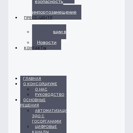
безопасность
и
импортозамещение
ПРЕСС-ЦЕНТР
Публикации в
прессе
Новости
КОНТАКТЫ
ГЛАВНАЯ
О КОНСОРЦИУМЕ
О НАС
РУКОВОДСТВО
ОСНОВНЫЕ
РЕШЕНИЯ
АВТОМАТИЗАЦИЯ
ЭДО С
ГОСОРГАНАМИ
ЦИФРОВЫЕ
КАНАЛЫ