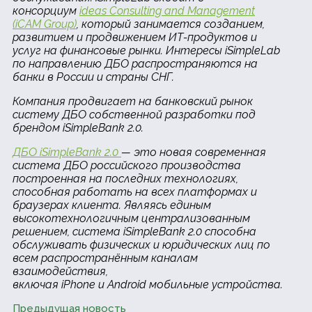
консорциум
ideas Consulting and Management
(iCAM Group)
, который занимается созданием,
развитием и продвижением ИТ-продуктов и
услуг на финансовые рынки. Интересы iSimpleLab
по направлению ДБО распространяются на
банки в России и страны СНГ.
Компания продвигает на банковский рынок
систему ДБО собственной разработки под
брендом iSimpleBank 2.0.
ДБО iSimpleBank 2.0
— это новая современная
система ДБО российского производства
построенная на последних технологиях,
способная работать на всех платформах и
браузерах клиента. Являясь единым
высокотехнологичным централизованным
решением, система iSimpleBank 2.0 способна
обслуживать физических и юридических лиц по
всем распространённым каналам
взаимодействия,
включая iPhone и Android мобильные устройства.
Предыдущая новость