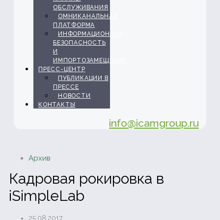
ОБСЛУЖИВАНИЯ
ОМНИКАНАЛЬНАЯ
ПЛАТФОРМА
ИНФОРМАЦИОННАЯ
БЕЗОПАСНОСТЬ
И
ИМПОРТОЗАМЕЩЕНИЕ
ПРЕСС-ЦЕНТР
ПУБЛИКАЦИИ В
ПРЕССЕ
НОВОСТИ
КОНТАКТЫ
info@icamgroup.ru
Архив
Кадровая рокировка в
iSimpleLab
25.08.2017