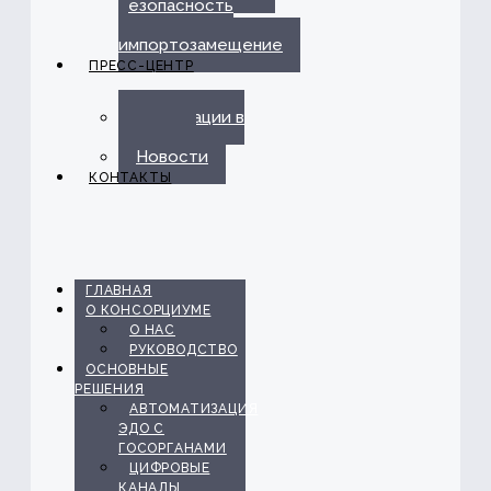
безопасность
и
импортозамещение
ПРЕСС-ЦЕНТР
Публикации в
прессе
Новости
КОНТАКТЫ
ГЛАВНАЯ
О КОНСОРЦИУМЕ
О НАС
РУКОВОДСТВО
ОСНОВНЫЕ
РЕШЕНИЯ
АВТОМАТИЗАЦИЯ
ЭДО С
ГОСОРГАНАМИ
ЦИФРОВЫЕ
КАНАЛЫ