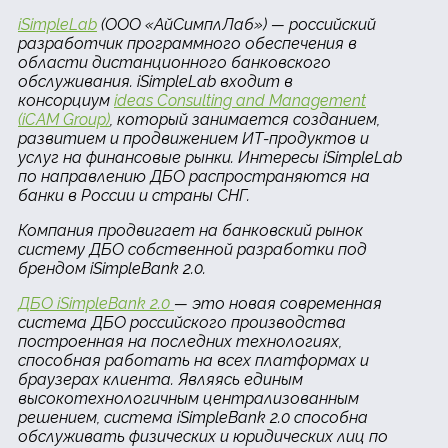
iSimpleLab
(ООО «АйСимплЛаб») — российский
разработчик программного обеспечения в
области дистанционного банковского
обслуживания. iSimpleLab входит в
консорциум
ideas Consulting and Management
(iCAM Group)
, который занимается созданием,
развитием и продвижением ИТ-продуктов и
услуг на финансовые рынки. Интересы iSimpleLab
по направлению ДБО распространяются на
банки в России и страны СНГ.
Компания продвигает на банковский рынок
систему ДБО собственной разработки под
брендом iSimpleBank 2.0.
ДБО iSimpleBank 2.0
— это новая современная
система ДБО российского производства
построенная на последних технологиях,
способная работать на всех платформах и
браузерах клиента. Являясь единым
высокотехнологичным централизованным
решением, система iSimpleBank 2.0 способна
обслуживать физических и юридических лиц по