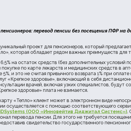
пенсионеров: перевод пенсии без посещения ПФР на 
уникальный проект для пенсионеров, который предлагае
о», которая обладает рядом важных преимуществ для та
6,5% на остаток средств (без дополнительных условий п
и покупке по карте лекарств и медицинских средств в ап
5%, и это не считая привычного возврата 1% при оплате 
луг «Крепкое здоровье», включающий в себя дистанцион
сультации врачей, включая узких специалистов, будут 
Крепкое здоровье» плата не взимается.
карту «Тепло» клиент может в электронном виде непоср
сии осуществляется с помощью соответствующего серв
iDSystems (ООО «Инновейтив Диджитал Системс»)
.
онал перевода пенсии. Для этого не требуется посещен
редоставив свидетельство государственного пенсионног