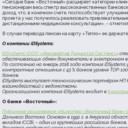
«Сегодня банк «Восточный» расширяет категории клиен
пенсионерам весь спектр высококачественных банковски
доход, что, в конечном счете, поспособствует улучшен
проекта у нас получилось реализовать привлекательные
дистанционными медицинские консультации», – отметил
В случае перевода пенсии на карту «Тепло» ее держат
О компании iDSystems:
iDSystems (ООО «Инновейтив Диджитал Системс»)
спе
обеспечивающих обмен документами в электронном в
По состоянию на январь 2018 года компания iDSystems
контрактные отношения с 43 % банков уровня TOP-100
банков.
iDSystems выступает технологическим партнёром НП 
взаимодействий с ведомствами.
Организационно компания iDSystems входит в
Консорци
О банке «Восточный»:
Публичное акционерное общество «Восточный банк» (
Дальнего Востока. Основан в 1991 г. в Амурской обл
вкладов (ССВ). – один из крупнейших российских банков
Является кредитной организацией федерального уровн