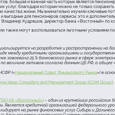
тов, большая и важная часть которых является пенсионе
х услуг, благодаря которым можно не только сохранить 
ию качества жизни. Мы внимательно изучили ключевые пот
 и выгодные для пенсионеров сервисы: это и дополнител
 Владимир Кудряшов, директор банка «Восточный» по к
ели также могут воспользоваться льготными условиями п
циализируется на разработке и распространении на ба
иде между кредитными организациями и государственн
 уже завоевала 25 % банковского рынка в сфере элект
 по величине активов согласно данным ЦБ РФ, а общее 
НСФР («
Национальный Совет Финансового Рынка
») в осн
ум ideas Consulting and Management Group (iCAM Group)
ПАО КБ «Восточный»)
– один из крупнейших российских б
асти. Является кредитной организацией федерального у
, лидирует на рынке финансовых услуг Сибири и Дальнего 
я. Банк является участником Системы страхования вкл