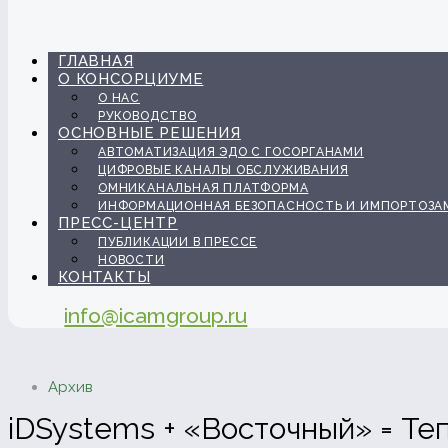
ГЛАВНАЯ
О КОНСОРЦИУМЕ
О НАС
РУКОВОДСТВО
ОСНОВНЫЕ РЕШЕНИЯ
АВТОМАТИЗАЦИЯ ЭДО С ГОСОРГАНАМИ
ЦИФРОВЫЕ КАНАЛЫ ОБСЛУЖИВАНИЯ
ОМНИКАНАЛЬНАЯ ПЛАТФОРМА
ИНФОРМАЦИОННАЯ БЕЗОПАСНОСТЬ И ИМПОРТОЗА
ПРЕСС-ЦЕНТР
ПУБЛИКАЦИИ В ПРЕССЕ
НОВОСТИ
КОНТАКТЫ
info@icamgroup.ru
Архив
iDSystems + «Восточный» = Те