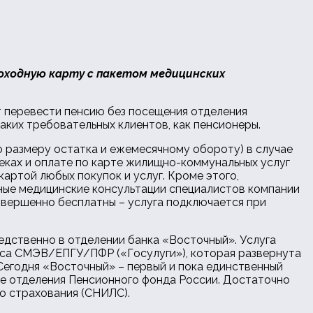
доходную карту с пакетом медицинских
т перевести пенсию без посещения отделения
ких требовательных клиентов, как пенсионеры.
о размеру остатка и ежемесячному обороту) в случае
теках и оплате по карте жилищно-коммунальных услуг
картой любых покупок и услуг. Кроме этого,
ные медицинские консультации специалистов компании
совершенно бесплатны – услуга подключается при
едственно в отделении банка «Восточный». Услуга
иса СМЭВ/ЕПГУ/ПФР («Госулуги»), которая развернута
 Сегодня «Восточный» – первый и пока единственный
ие отделения Пенсионного фонда России. Достаточно
о страхования (СНИЛС).