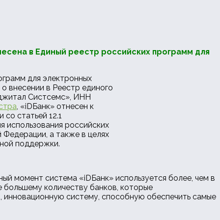
несена в Единый реестр российских программ для
ограмм для электронных
о внесении в Реестр единого
житал Систсемс», ИНН
стра
, «iDБанк» отнесен к
со статьей 12.1
я использования российских
 Федерации, а также в целях
нной поддержки.
ый момент система «iDБанк» используется более, чем в
е большему количеству банков, которые
 инновационную систему, способную обеспечить самые