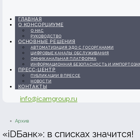
ГЛАВНАЯ
О КОНСОРЦИУМЕ
О НАС
РУКОВОДСТВО
ОСНОВНЫЕ РЕШЕНИЯ
АВТОМАТИЗАЦИЯ ЭДО С ГОСОРГАНАМИ
ЦИФРОВЫЕ КАНАЛЫ ОБСЛУЖИВАНИЯ
ОМНИКАНАЛЬНАЯ ПЛАТФОРМА
ИНФОРМАЦИОННАЯ БЕЗОПАСНОСТЬ И ИМПОРТОЗА
ПРЕСС-ЦЕНТР
ПУБЛИКАЦИИ В ПРЕССЕ
НОВОСТИ
КОНТАКТЫ
info@icamgroup.ru
Архив
«iDБанк»: в списках значится!