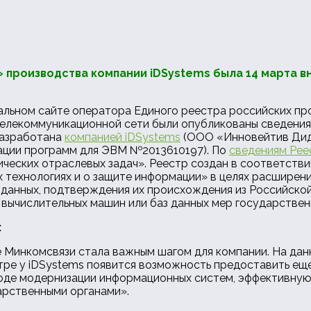
 производства компании iDSystems была 14 марта в
иальном сайте оператора Единого реестра российских пр
елекоммуникационной сети были опубликованы сведения 
разработана
компанией iDSystems
(ООО «Инновейтив Дид
рации программ для ЭВМ №2013610197). По
сведениям Рее
ских отраслевых задач». Реестр создан в соответствии 
технологиях и о защите информации» в целях расширени
 данных, подтверждения их происхождения из Российской
 вычислительных машин или баз данных мер государстве
:
 Минкомсвязи стала важным шагом для компании. На данн
стре у iDSystems появится возможность предоставить ещ
де модернизации информационных систем, эффективную,
арственными органами».