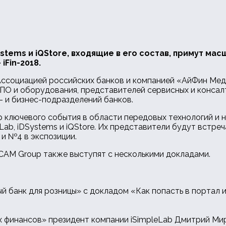
Systems и iQStore, входящие в его состав, примут 
Fin-2018.
Ассоциацией российских банков и компанией «АйФин Меди
О и оборудования, представителей сервисных и консалт
- и бизнес-подразделений банков.
р ключевого события в области передовых технологий и н
Lab, iDSystems и iQStore. Их представители будут встре
и №4 в экспозиции.
iCAM Group также выступят с несколькими докладами.
ля
й банк для розницы» с докладом «Как попасть в портал и
х финансов» президент компании iSimpleLab Дмитрий М