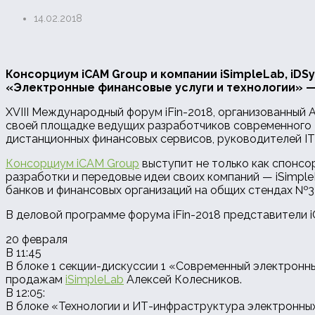
14.02.2018
Консорциум iCAM Group и компании iSimpleLab, iD
«Электронные финансовые услуги и технологии» — i
XVIII Международный форум iFin-2018, организованный 
своей площадке ведущих разработчиков современного П
дистанционных финансовых сервисов, руководителей IT
Консорциум iCAM Group
выступит не только как спонсо
разработки и передовые идеи своих компаний — iSimple
банков и финансовых организаций на общих стендах №3 
В деловой программе форума iFin-2018 представители 
20 февра
В 11:45
В блоке 1 секции-дискуссии 1 «Современный электронны
продажам
iSimpleLab
Алексей Колесников.
В 12:05:
В блоке «Технологии и ИТ-инфраструктура электронны