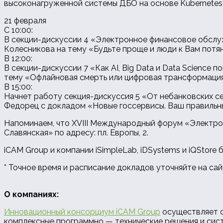
высоконагруженной системы ДБО на основе Kubernetes
21 февраля
С 10:00:
В секции-дискуссии 4 «Электронное финансовое обслу
Колесникова на тему «Будьте проще и люди к Вам потяну
В 12:00:
В секции-дискуссии 7 «Как AI, Big Data и Data Science
тему «Офлайновая смерть или цифровая трансформация
В 15:00:
Начнет работу секция-дискуссия 5 «От небанковских с
Федорец с докладом «Новые госсервисы. Ваш правильн
Напоминаем, что XVIII Международный форум «Электронн
Славянская» по адресу: пл. Европы, 2.
iCAM Group и компании iSimpleLab, iDSystems и iQStore
* Точное время и расписание докладов уточняйте на са
О компаниях:
Инновационный консорциум iCAM Group
осуществляет с
комплексные программно — технические решения и сис