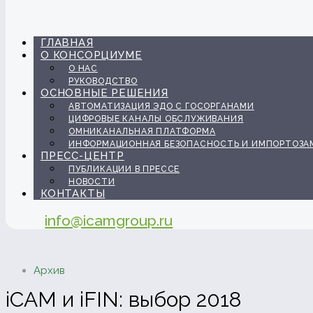
ГЛАВНАЯ
О КОНСОРЦИУМЕ
О НАС
РУКОВОДСТВО
ОСНОВНЫЕ РЕШЕНИЯ
АВТОМАТИЗАЦИЯ ЭДО С ГОСОРГАНАМИ
ЦИФРОВЫЕ КАНАЛЫ ОБСЛУЖИВАНИЯ
ОМНИКАНАЛЬНАЯ ПЛАТФОРМА
ИНФОРМАЦИОННАЯ БЕЗОПАСНОСТЬ И ИМПОРТОЗА
ПРЕСС-ЦЕНТР
ПУБЛИКАЦИИ В ПРЕССЕ
НОВОСТИ
КОНТАКТЫ
info@icamgroup.ru
Архив
iCAM и iFIN: выбор 2018