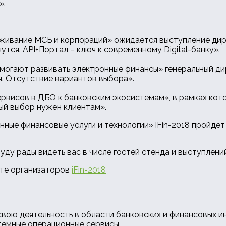
».
живание МСБ и корпораций» ожидается выступление дир
тся. API+Портал – ключ к современному Digital-банку».
 помогают развивать электронные финансы» генеральный д
. Отсутствие вариантов выбора».
ервисов в ДБО к банковским экосистемам», в рамках ко
ый выбор нужен клиентам».
ые финансовые услуги и технологии» iFin-2018 пройдет 2
 буду рады видеть вас в числе гостей стенда и выступлен
йте организаторов
iFin-2018
вою деятельность в области банковских и финансовых и
темные операционные сервисы.