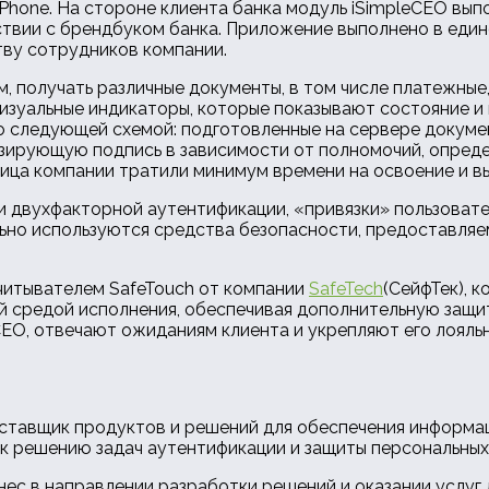
Phone. На стороне клиента банка модуль iSimpleCEO выпо
ствии с брендбуком банка. Приложение выполнено в един
тву сотрудников компании.
, получать различные документы, в том числе платежные
изуальные индикаторы, которые показывают состояние и
о следующей схемой: подготовленные на сервере докум
зирующую подпись в зависимости от полномочий, опреде
ица компании тратили минимум времени на освоение и в
 двухфакторной аутентификации, «привязки» пользовател
но используются средства безопасности, предоставляем
читывателем SafeTouch от компании
SafeTech
(СейфТек), 
й средой исполнения, обеспечивая дополнительную защи
EO, отвечают ожиданиям клиента и укрепляют его лояльн
оставщик продуктов и решений для обеспечения информац
к решению задач аутентификации и защиты персональных
нес в направлении разработки решений и оказании услуг