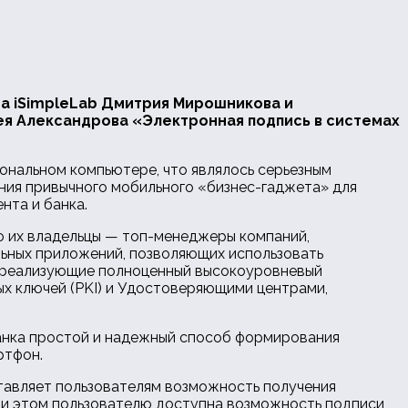
ра iSimpleLab Дмитрия Мирошникова и
ея Александрова «Электронная подпись в системах
нальном компьютере, что являлось серьезным
ния привычного мобильного «бизнес-гаджета» для
нта и банка.
ю их владельцы — топ-менеджеры компаний,
ьных приложений, позволяющих использовать
и, реализующие полноценный высокоуровневый
ых ключей (PKI) и Удостоверяющими центрами,
банка простой и надежный способ формирования
ртфон.
тавляет пользователям возможность получения
ри этом пользователю доступна возможность подписи