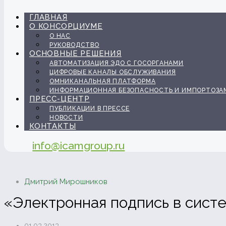
ГЛАВНАЯ
О КОНСОРЦИУМЕ
О НАС
РУКОВОДСТВО
ОСНОВНЫЕ РЕШЕНИЯ
АВТОМАТИЗАЦИЯ ЭДО С ГОСОРГАНАМИ
ЦИФРОВЫЕ КАНАЛЫ ОБСЛУЖИВАНИЯ
ОМНИКАНАЛЬНАЯ ПЛАТФОРМА
ИНФОРМАЦИОННАЯ БЕЗОПАСНОСТЬ И ИМПОРТОЗА
ПРЕСС-ЦЕНТР
ПУБЛИКАЦИИ В ПРЕССЕ
НОВОСТИ
КОНТАКТЫ
info@icamgroup.ru
Дмитрий Мирошников
«Электронная подпись в систе
01.03.2013