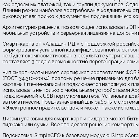
как отдельных платежей, так и группы документов. От
Данный режим наиболее востребован в холдинговых стр
руководителя только к документам, подлежащим его к
Архитектурно решение, позволяющее использовать ЭП н
мобильных устройств и серверная лицензия на дополнит
Смарт-карта от «Аладдин Р.Д.» с поддержкой российс
формирования усиленной квалифицированной электронно
не будет скомпрометирован в результате утери флэш-к
составляет 3 года с возможностью перегенерации сами
Чип смарт-карты имеет сертификат соответствия ФСБ 
(ГОСТ 34.310-2004), поэтому решение применимо для ба
картами (чтение-запись) и подключается напрямую к пл
использовать не только с мобильными устройствами Appl
подключаемый к USB порту компьютера. Установка драй
автоматически. Предназначенный для работы с система
«Электронное правительство», и может также использ
Дизайн упаковки для смарт-карт и ридеров может быть
пиджака или сумки. Все это делает решение комфортны
Подсистема iSimpleCEO к базовому модулю iSimpleCorpo