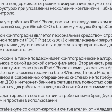
дельно поддерживается режим «визирования» документов
уктурах при управлении несколькими компаниями. Гибка
онтролю.
а устройствах iPad/iPhone, состоит из следующих компо
ельный модуль iSimpleСEO к базовому модулю iSimpleCorp
кой криптографии является персональным средством стр
й подписи (ГОСТ Р 34.10-2004) с неизвлекаемым закрыты
арты или другого носителя, и доступ к корпоративным д
м пользователем.
России, а также поддерживает криптографические алгор
нков с самой широкой сетью филиалов. Вторая часть реш
аншету или смартфону iPad/iPhone с помощью разъема Ap
e, но и с компьютерами на базе Windows, Linux и Mac, дл
вера в современных операционных системах не потребуе
ми ДБО и интернет-банкинга считыватель полностью сов
оваться для работы с защищенной почтой и системами э
 адаптирован в соответствии с требованиями брендбука 
м и простым в использовании.
rate вкупе со смарт-картой и считывателем от «Аладдин