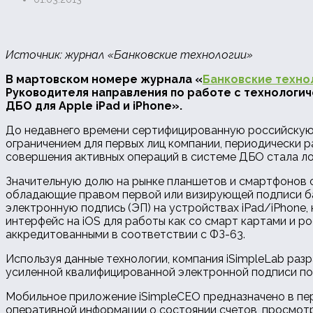
Источник: журнал «Банковские технологии»
В мартовском номере журнала «
Банковские техно
Руководителя направления по работе с технологи
ДБО для Apple iPad и iPhone».
До недавнего времени сертифицированную российскую 
ограничением для первых лиц компании, периодически 
совершения активных операций в системе ДБО стала л
Значительную долю на рынке планшетов и смартфонов с
обладающие правом первой или визирующей подписи ба
электронную подпись (ЭП) на устройствах iPad/iPhone
интерфейс на iOS для работы как со смарт картами и р
аккредитованными в соответствии с ФЗ-63.
Используя данные технологии, компания iSimpleLab ра
усиленной квалифицированной электронной подписи по
Мобильное приложение iSimpleCEO предназначено в пер
оперативной информации о состоянии счетов, просмотр