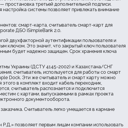
 — простановка третьей дополнительной подписи.
я настройка системы позволяет привлекать внимание
нентов: смарт-карта, считыватель смарт-карт для
orate ДБО iSimpleBank 2.0.
огой двухфакторной аутентификации пользователя и
м ключом. Это значит, что закрытый ключ пользователя
анным будет надежно защищен. Срок хранения ключа
итмы Украины (ДСТУ 4145-2002) и Казахстана/СНГ
ения, считыватель, используется для работы со смарт
ple Dock. Эти же считыватель и смарт карту можно
я этого в комплект входит кабель переходник,
тся, считыватель распознается и подключится
местим с картами, выпускаемыми в рамках проекта
лектронного документооборота.
заказчика. Считыватель легко умещается в кармане
 Р.Д.» позволяет первым лицам компании использовать