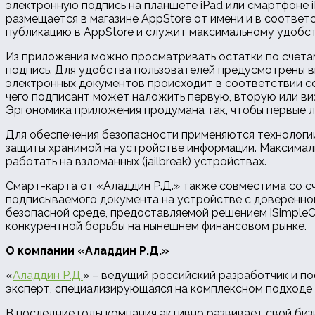
электронную подпись на планшете iPad или смартфоне i
размещается в магазине AppStore от имени и в соответ
публикацию в AppStore и служит максимальному удобс
Из приложения можно просматривать остатки по счетам
подпись. Для удобства пользователей предусмотрены в
электронных документов происходит в соответствии с
чего подписант может наложить первую, вторую или ви
Эргономика приложения продумана так, чтобы первые л
Для обеспечения безопасности применяются технологии
защиты хранимой на устройстве информации. Максималь
работать на взломанных (jailbreak) устройствах.
Смарт-карта от «Аладдин Р.Д.» также совместима со с
подписываемого документа на устройстве с доверенно
безопасной среде, предоставляемой решением iSimpleC
конкурентной борьбы на нынешнем финансовом рынке.
О компании «Аладдин Р.Д.»
«
Аладдин Р.Д.
» – ведущий российский разработчик и п
эксперт, специализирующаяся на комплексном подходе 
В последние годы компания активно развивает свой биз