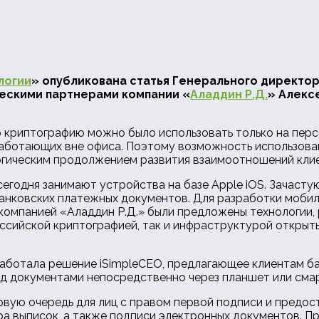
логии
» опубликована статья Генерального директо
ческими партнерами компании «
Аладдин Р.Д.
» Алекс
криптографию можно было использовать только на персо
работающих вне офиса. Поэтому возможность использова
огическим продолжением развития взаимоотношений клие
егодня занимают устройства на базе Apple iOS. Зачасту
нковских платежных документов. Для разработки мобил
, компанией «Аладдин Р.Д.» были предложены технологи
оссийской криптографией, так и инфраструктурой открыт
зработала решение iSimpleCEO, предлагающее клиентам 
д документами непосредственно через планшет или сма
вую очередь для лиц с правом первой подписи и предос
а выписок, а также подписи электронных документов. П