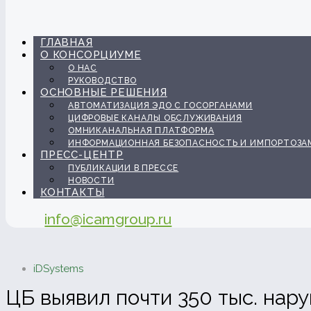
ГЛАВНАЯ
О КОНСОРЦИУМЕ
О НАС
РУКОВОДСТВО
ОСНОВНЫЕ РЕШЕНИЯ
АВТОМАТИЗАЦИЯ ЭДО С ГОСОРГАНАМИ
ЦИФРОВЫЕ КАНАЛЫ ОБСЛУЖИВАНИЯ
ОМНИКАНАЛЬНАЯ ПЛАТФОРМА
ИНФОРМАЦИОННАЯ БЕЗОПАСНОСТЬ И ИМПОРТОЗА
ПРЕСС-ЦЕНТР
ПУБЛИКАЦИИ В ПРЕССЕ
НОВОСТИ
КОНТАКТЫ
info@icamgroup.ru
iDSystems
ЦБ выявил почти 350 тыс. нар