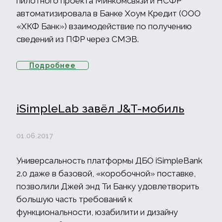
пилотного проекта Минкомсвязи и НСФР
автоматизировала в Банке Хоум Кредит (ООО
«ХКФ Банк») взаимодействие по получению
сведений из ПФР через СМЭВ.
Подробнее
iSimpleLab завёл J&T-мобиль
01.06.2017
Универсальность платформы ДБО iSimpleBank
2.0 даже в базовой, «коробочной» поставке,
позволили Джей энд Ти Банку удовлетворить
большую часть требований к
функциональности, юзабилити и дизайну