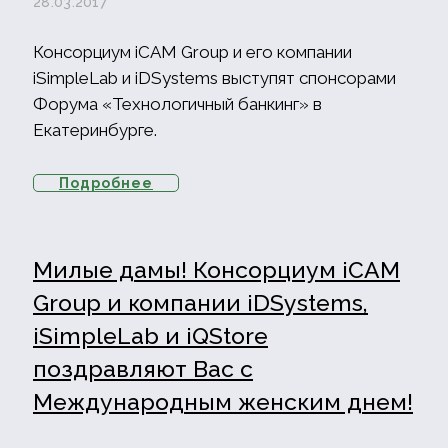
28.03.2017
Консорциум iCAM Group и его компании
iSimpleLab и iDSystems выступят спонсорами
Форума «Технологичный банкинг» в
Екатеринбурге.
Подробнее
Милые дамы! Консорциум iCAM
Group и компании iDSystems,
iSimpleLab и iQStore
поздравляют Вас с
Международным женским днем!